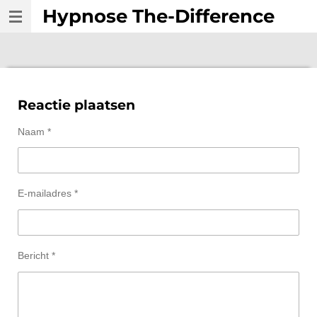
Hypnose The-Difference
Ga
direct
naar
de
hoofdinhoud
Reactie plaatsen
Naam *
E-mailadres *
Bericht *