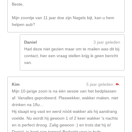
Beste,
Mijn zoontje van 11 jaar doe zijn Nagels bijt, kan u hem
helpen aub?
Daniel
3 jaar geleden
Had deze niet gezien maar om te mailen was dit bij
contact, hier een vraag stellen krijg ik geen bericht
van.
Kim
5 jaar geleden
Mijn 10-jarige zoon is na één sessie van het bedplassen
af. Vanalles geprobeerd. Plaswekker, wakker maken, niet
drinken na 18u...
Hij slaapt erg vast en werd nóóit wakker als hij aandrang
voelde. Nu wordt hij gewoon 1 of 2 keer wakker 's nachts
en is perfect droog. Zalig gewoon :) en trots dat hij is!
Daniel, je bent een topper! Bedankt voor je hulp.